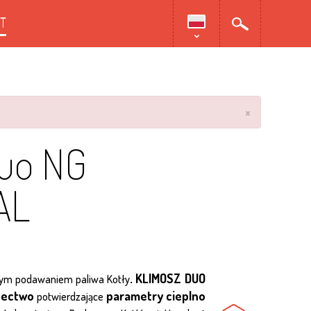
T
×
Duo NG
AL
. KLIMOSZ DUO
ym podawaniem paliwa Kotły
dectwo
parametry cieplno
potwierdzające