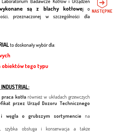
Laboratorium Badawcze Kotłów i Urządzeń
wykonane są z blachy kotłowe
j o
NASTĘPNE
ności, przeznaczonej w szczególności dla
RIAL
to doskonały wybór dla:
wych
h obiektów tego typu
 INDUSTRIAL:
 praca kotła
również w układach grzewczych
fikat przez Urząd Dozoru Technicznego
 i węgla o grubszym sortymencie
na
, szybka obsługa i konserwacja a także