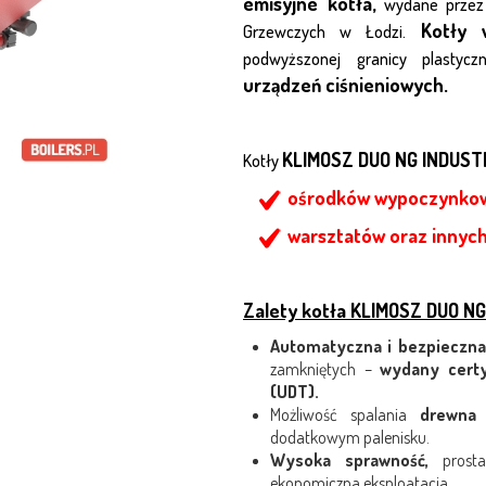
emisyjne kotła,
wydane przez 
Kotły 
Grzewczych w Łodzi.
podwyższonej granicy plastycz
urządzeń ciśnieniowych.
KLIMOSZ DUO NG INDUST
Kotły
ośrodków wypoczynko
warsztatów oraz innyc
Zalety kotła KLIMOSZ DUO NG
Automatyczna i bezpieczna
zamkniętych –
wydany certy
(UDT).
Możliwość spalania
drewna
dodatkowym palenisku.
Wysoka sprawność,
prosta
ekonomiczna eksploatacja.