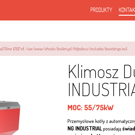
PRODUKTY
KONTAK
e()
(line
1202
of
/var/www/vhosts/boilers.pl/httpdocs/includes/bootstrap.inc
).
Klimosz 
INDUSTRI
MOC:
55/75kW
Przemysłowe kotły z automatyczn
NG INDUSTRIAL
świa
posiadają