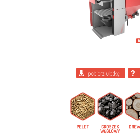
pobierz ulotkę
PELET
GROSZEK
DRE
WĘGLOWY