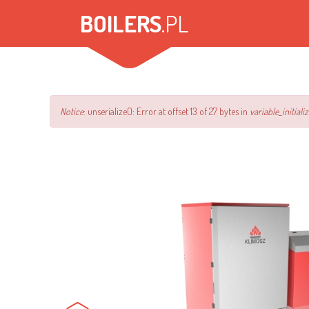
Przejdź
BOILERS
.PL
do
treści
Komunikat
Notice
: unserialize(): Error at offset 13 of 27 bytes in
variable_initializ
o
błędzie