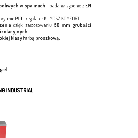
odliwych w spalinach
- badania zgodnie z
EN
gorytmie
PID
- regulator KLIMOSZ KOMFORT.
zenia
dzięki zastosowaniu
50 mm grubości
 izolacyjnych.
kiej klasy farbą proszkową.
giel
 NG INDUSTRIAL