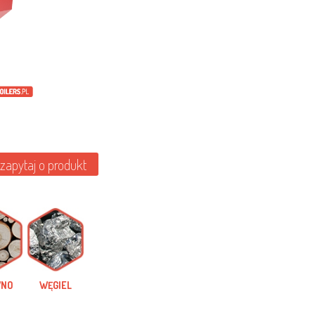
zapytaj o produkt
WNO
WĘGIEL