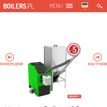
Перейти
BOILERS
.PL
MENU
до
основного
матеріалу
ПОПЕРЕДНІЙ
НАСТУПН