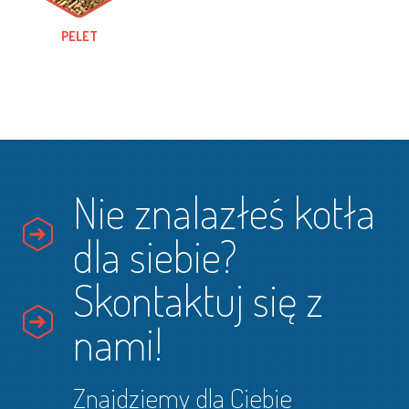
PELET
Nie znalazłeś kotła
dla siebie?
Skontaktuj się z
nami!
Znajdziemy dla Ciebie