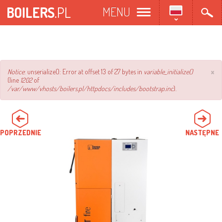
Przejdź
BOILERS
.PL
MENU
do
treści
×
Komunikat
Notice
: unserialize(): Error at offset 13 of 27 bytes in
variable_initialize()
(line
1202
of
o
/var/www/vhosts/boilers.pl/httpdocs/includes/bootstrap.inc
).
błędzie
POPRZEDNIE
NASTĘPNE