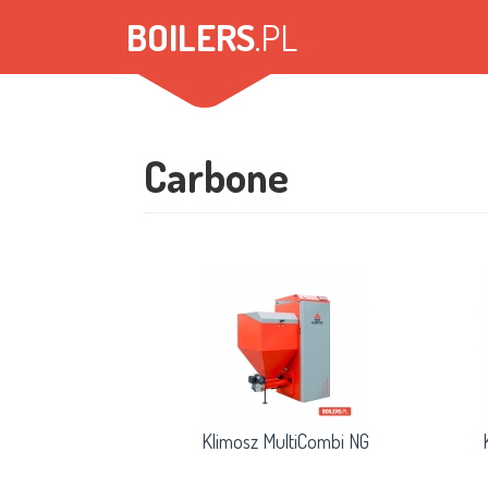
Salta
BOILERS
.PL
al
contenuto
principale
Carbone
Klimosz MultiCombi NG