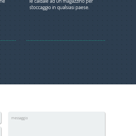
one
le caldaie ad un magazzino per
stoccaggio in qualsiasi paese.
messaggio
*