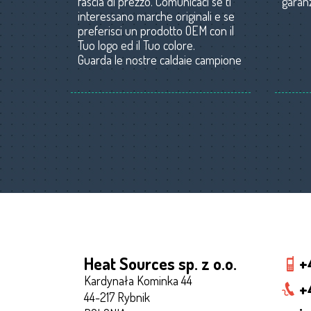
fascia di prezzo. Comunicaci se ti
garan
interessano marche originali e se
preferisci un prodotto OEM con il
Tuo logo ed il Tuo colore.
Guarda le nostre caldaie campione
Heat Sources sp. z o.o.
+
Kardynała Kominka 44
+
44-217 Rybnik