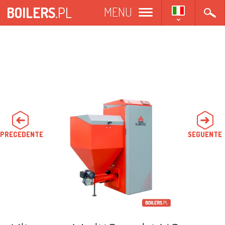
Salta
BOILERS
.PL
MENU
al
contenuto
principale
PRECEDENTE
SEGUENTE