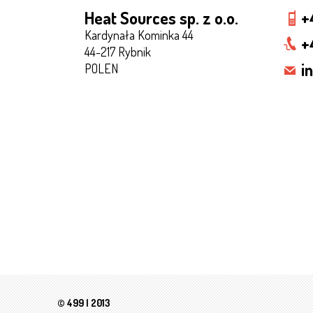
Heat Sources sp. z o.o.
+
Kardynała Kominka 44
+
44-217 Rybnik
i
POLEN
© 499 | 2013