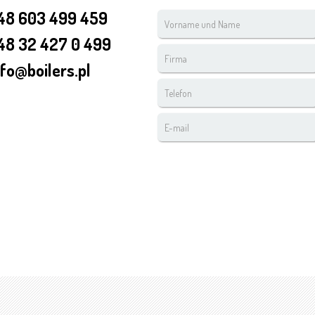
48 603 499 459
Vorname
und
48 32 427 0 499
Name
Firma
*
nfo@boilers.pl
Telefon
*
E-
mail
*