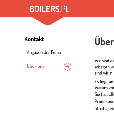
Direkt
BOILERS
.PL
zum
Inhalt
Kontakt
Über
Angaben der Firma
Wir sind e
Über uns
arbeiten w
sind wir i
Es liegt a
Warum von 
Sie fast a
Produktion
Streitigkei