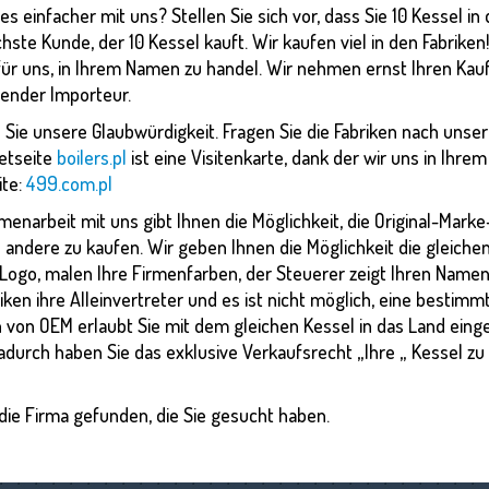
s einfacher mit uns? Stellen Sie sich vor, dass Sie 10 Kessel in d
chste Kunde, der 10 Kessel kauft. Wir kaufen viel in den Fabriken
für uns, in Ihrem Namen zu handel. Wir nehmen ernst Ihren Kauf
ender Importeur.
 Sie unsere Glaubwürdigkeit. Fragen Sie die Fabriken nach unse
etseite
boilers.pl
ist eine Visitenkarte, dank der wir uns in Ihre
ite:
499.com.pl
enarbeit mit uns gibt Ihnen die Möglichkeit, die Original-Marke-
andere zu kaufen. Wir geben Ihnen die Möglichkeit die gleiche
 Logo, malen Ihre Firmenfarben, der Steuerer zeigt Ihren Name
iken ihre Alleinvertreter und es ist nicht möglich, eine bestimm
 von OEM erlaubt Sie mit dem gleichen Kessel in das Land einge
adurch haben Sie das exklusive Verkaufsrecht „Ihre „ Kessel z
die Firma gefunden, die Sie gesucht haben.