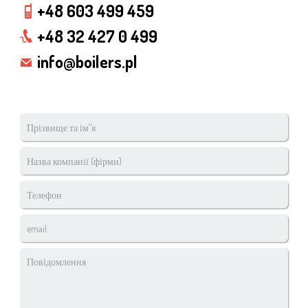
+48 603 499 459
+48 32 427 0 499
info@boilers.pl
Прізвище
та
ім”я
Назва
*
компанії
(фірми)
Телефон
*
email
*
Повідомлення
*