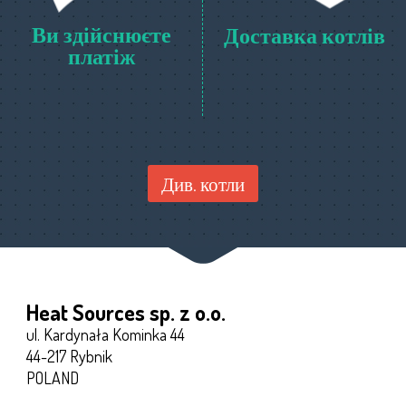
Ви здійснюєте
Доставка котлів
платіж
Див. котли
Heat Sources sp. z o.o.
ul. Kardynała Kominka 44
44-217 Rybnik
POLAND