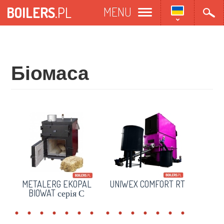
Перейти
BOILERS
.PL
MENU
до
основного
матеріалу
Біомаса
METALERG EKOPAL
UNIWEX COMFORT RT
BIOWAT серія С