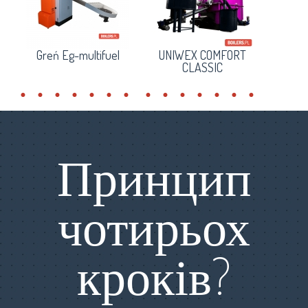
Greń Eg-multifuel
UNIWEX COMFORT
CLASSIC
Принцип
чотирьох
кроків?