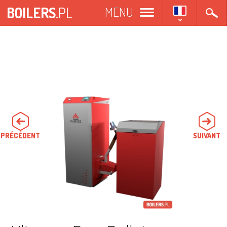
Aller
BOILERS
.PL
MENU
au
contenu
principal
PRÉCÉDENT
SUIVANT